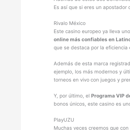
Es así que si eres un apostador 
Rivalo México
Este casino europeo ya lleva u
online más confiables en Lati
que se destaca por la eficiencia 
Además de esta marca registrada
ejemplo, los más modernos y últ
torneos en vivo
con juegos y pre
Y, por último, el
Programa VIP d
bonos únicos, este casino es un
PlayUZU
Muchas veces creemos que con 