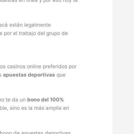
acá están legalmente
 por el trabajo del grupo de
os casinos online preferidos por
as
apuestas deportivas
que
no te da un
bono del 100%
ble, sino es la más amplia en
 bono de apuestas deportivas.