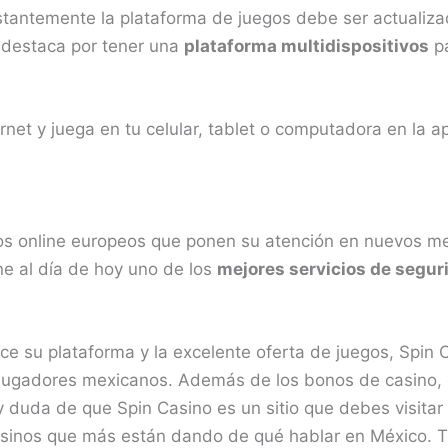
tantemente la plataforma de juegos debe ser actualiza
 destaca por tener una
plataforma multidispositivos
pa
net y juega en tu celular, tablet o computadora en la ap
os online europeos que ponen su atención en nuevos me
ne al día de hoy uno de los
mejores servicios de segur
ece su plataforma y la excelente oferta de juegos, Spi
 jugadores mexicanos. Además de los bonos de casino, 
uda de que Spin Casino es un sitio que debes visitar
asinos que más están dando de qué hablar en México. Te