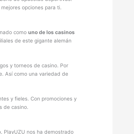
 mejores opciones para ti.
cionado como
uno de los casinos
iliales de este gigante alemán
gos y torneos de casino. Por
e. Así como una variedad de
tes y fieles. Con promociones y
s de casino.
go, PlayUZU nos ha demostrado