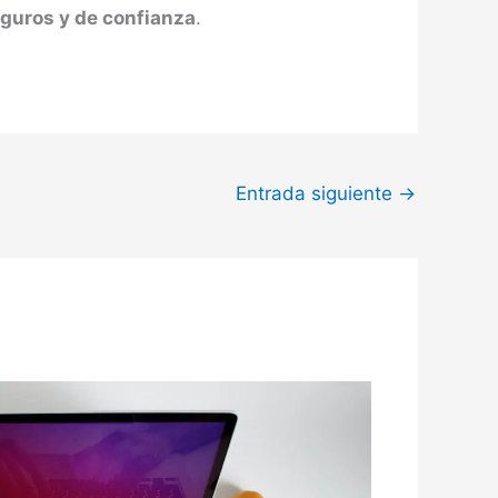
eguros y de confianza
.
Entrada siguiente
→