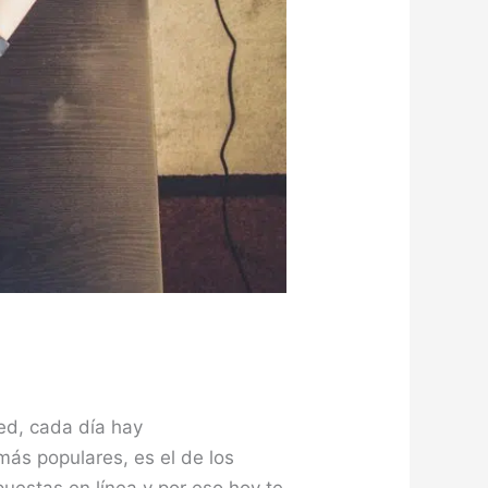
ed, cada día hay
más populares, es el de los
uestas en línea y por eso hoy te