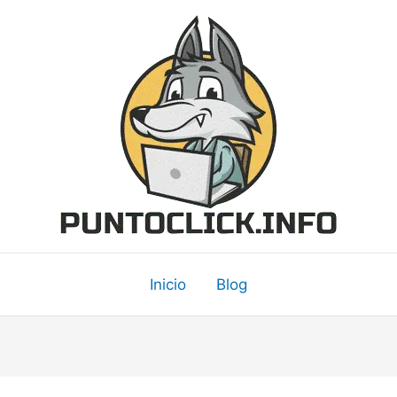
Inicio
Blog