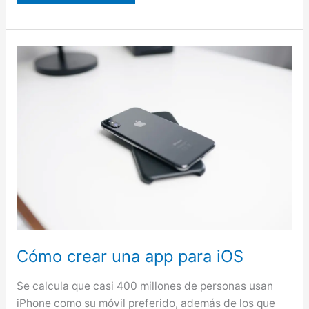
su
computadora:
3
consejos
Cómo crear una app para iOS
Se calcula que casi 400 millones de personas usan
iPhone como su móvil preferido, además de los que