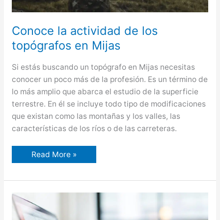
Conoce la actividad de los
topógrafos en Mijas
Si estás buscando un topógrafo en Mijas necesitas
conocer un poco más de la profesión. Es un término de
lo más amplio que abarca el estudio de la superficie
terrestre. En él se incluye todo tipo de modificaciones
que existan como las montañas y los valles, las
características de los ríos o de las carreteras.
Conoce
Read More »
la
actividad
de
los
topógrafos
en
Mijas