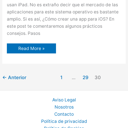
usan iPad. No es extraño decir que el mercado de las
aplicaciones para este sistema operativo es bastante
amplio. Si es así, ¿Cómo crear una app para iOS? En
este post te comentaremos algunos prácticos
consejos. Pasos
Cómo
Read More »
crear
una
app
para
iOS
←
Anterior
1
…
29
30
Aviso Legal
Nosotros
Contacto
Política de privacidad