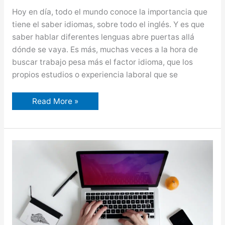
Hoy en día, todo el mundo conoce la importancia que
tiene el saber idiomas, sobre todo el inglés. Y es que
saber hablar diferentes lenguas abre puertas allá
dónde se vaya. Es más, muchas veces a la hora de
buscar trabajo pesa más el factor idioma, que los
propios estudios o experiencia laboral que se
Consejos
Read More »
para
aprender
inglés
de
manera
eficaz